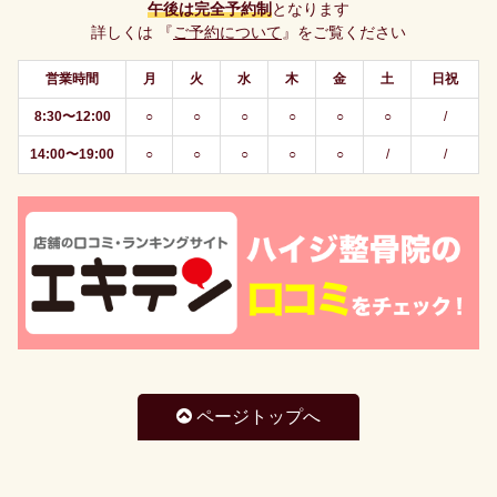
午後は完全予約制
となります
詳しくは 『
ご予約について
』をご覧ください
営業時間
月
火
水
木
金
土
日祝
8:30〜12:00
○
○
○
○
○
○
/
14:00〜19:00
○
○
○
○
○
/
/
ページトップへ