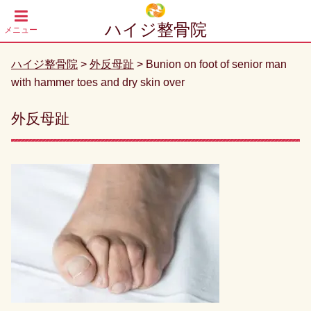
ハイジ整骨院
メニュー
指圧器具
ハイジ整骨院
>
外反母趾
>
Bunion on foot of senior man
の電話で
の営業は
with hammer toes and dry skin over
お断りし
ておりま
す
外反母趾
問い合わ
せフォー
ム
よりご
連絡をお
願い致し
ます。