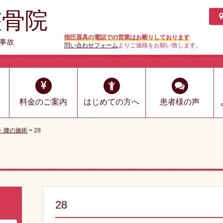
整骨院
指圧器具の電話での営業はお断りしております
通事故
問い合わせフォーム
よりご連絡をお願い致します。
料金のご案内
はじめての方へ
患者様の声
肩・腰の施術
>
28
28