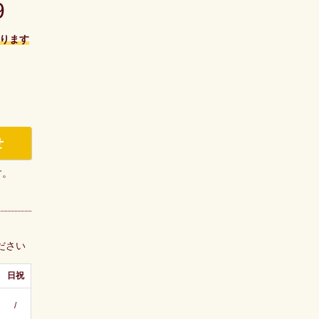
9
ります
せ
す。
ださい
日祝
/