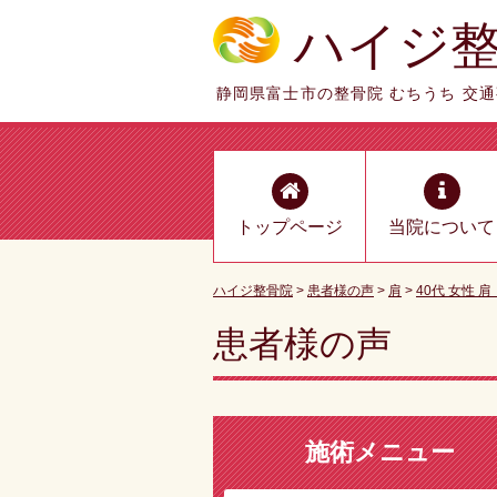
ハイジ
静岡県富士市の整骨院 むちうち 交
トップページ
当院について
ハイジ整骨院
>
患者様の声
>
肩
>
40代 女性 
患者様の声
施術メニュー