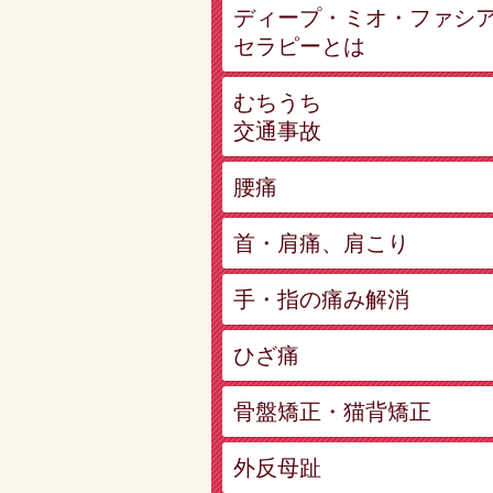
ディープ・ミオ・ファシ
セラピーとは
むちうち
交通事故
腰痛
首・肩痛、肩こり
手・指の痛み解消
ひざ痛
骨盤矯正・猫背矯正
外反母趾