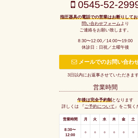
0545-52-299
指圧器具の電話での営業はお断りしてお
問い合わせフォーム
より
ご連絡をお願い致します。
8:30〜12:00／14:00〜19:00
休診日：日祝／土曜午後
メールでのお問い合わ
3日以内にお返事させていただきま
営業時間
午後は完全予約制
となります
詳しくは 『
ご予約について
』をご覧く
営業時間
月
火
水
木
金
土
8:30〜
○
○
○
○
○
○
12:00