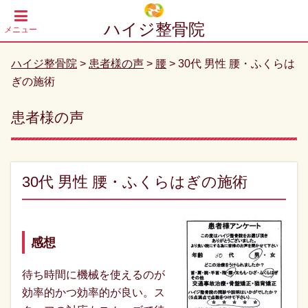
ハイジ整骨院
メニュー
指圧器具
ハイジ整骨院
>
患者様の声
>
腰
>
30代 男性 腰・ふくらは
の電話で
の営業は
ぎの施術
お断りし
ておりま
す
患者様の声
問い合わ
せフォー
ム
よりご
連絡をお
願い致し
ます。
30代 男性 腰・ふくらはぎの施術
感想
待ち時間に機械を使えるのが
効率的かつ効率的が良い。ス