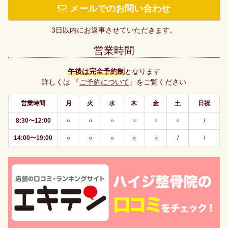
メールでのお問い合わせ
3日以内にお返事させていただきます。
営業時間
午後は完全予約制
となります
詳しくは 『
ご予約について
』をご覧ください
営業時間
月
火
水
木
金
土
日祝
8:30〜12:00
○
○
○
○
○
○
/
14:00〜19:00
○
○
○
○
○
/
/